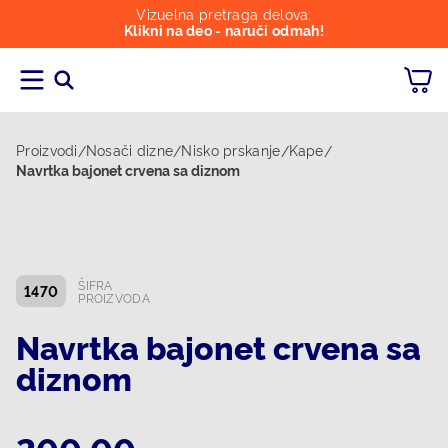
Vizuelna pretraga delova:
Klikni na deo - naruči odmah!
Proizvodi
Nosači dizne
Nisko prskanje
Kape
/
/
/
/
Navrtka bajonet crvena sa diznom
ŠIFRA
1470
PROIZVODA
Navrtka bajonet crvena sa
diznom