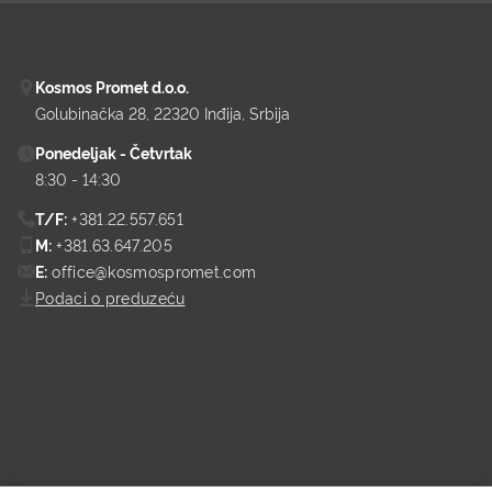
Kosmos Promet d.o.o.
Golubinačka 28
22320 Inđija
Srbija
Ponedeljak - Četvrtak
8:30 - 14:30
T/F:
+381.22.557.651
M:
+381.63.647.205
E:
office@kosmospromet.com
Podaci o preduzeću