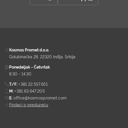
Kosmos Promet d.o.o.
Golubinačka 28
22320 Inđija
Srbija
Ponedeljak - Četvrtak
8:30 - 14:30
T/F:
+381.22.557.651
M:
+381.63.647.205
E:
office@kosmospromet.com
Podaci o preduzeću