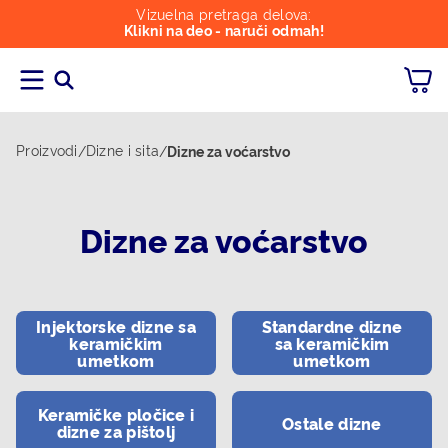
Vizuelna pretraga delova:
Klikni na deo - naruči odmah!
Proizvodi
Dizne i sita
/
/
Dizne za voćarstvo
Dizne za voćarstvo
Injektorske dizne sa
Standardne dizne
keramičkim
sa keramičkim
umetkom
umetkom
Keramičke pločice i
Ostale dizne
dizne za pištolj