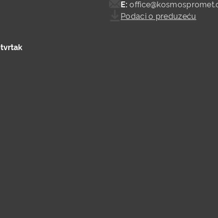
E:
office@kosmospromet
Podaci o preduzeću
tvrtak