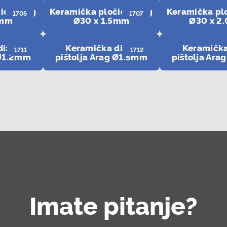
ica Arag
Keramička pločica Arag
Keramička pl
1706
1707
2mm
Ø30 x 1.5mm
Ø30 x 2
dizna
Keramička dizna
Keramička
1711
1712
 Ø1.2mm
pištolja Arag Ø1.5mm
pištolja Ar
Imate pitanje?