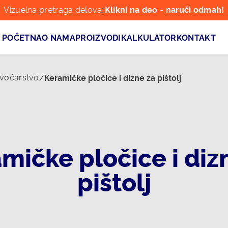
Vizuelna pretraga delova:
Klikni na deo - naruči odmah!
POČETNA
O NAMA
PROIZVODI
KALKULATOR
KONTAKT
 voćarstvo
/
Keramičke pločice i dizne za pištolj
mičke pločice i diz
pištolj