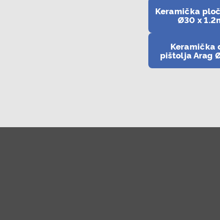
Keramička ploč
Ø30 x 1.
Keramička 
pištolja Arag