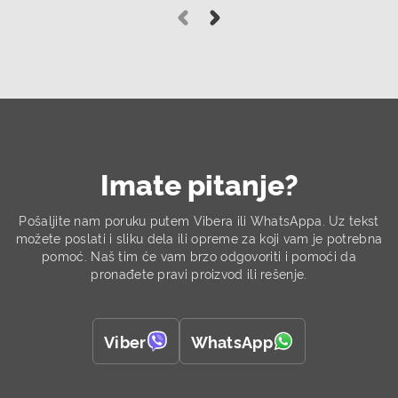
poručene robe. Kupac prilikom preuzimanja plaća
ukupan iznos naveden u porudžbini, bez dodatnih
troškova.
Imate pitanje?
Pošaljite nam poruku putem Vibera ili WhatsAppa.
Uz tekst
možete poslati i sliku dela ili opreme za koji vam je potrebna
pomoć.
Naš tim će vam brzo odgovoriti i pomoći da
pronađete pravi proizvod ili rešenje.
Viber
WhatsApp