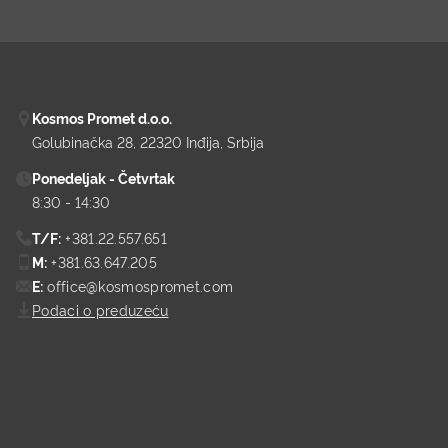
Kosmos Promet d.o.o.
Golubinačka 28
22320 Inđija
Srbija
Ponedeljak - Četvrtak
8:30 - 14:30
T/F:
+381.22.557.651
M:
+381.63.647.205
E:
office@kosmospromet.com
Podaci o preduzeću