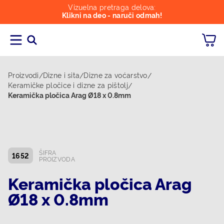
Vizuelna pretraga delova:
Klikni na deo - naruči odmah!
Proizvodi
Dizne i sita
Dizne za voćarstvo
/
/
/
Keramičke pločice i dizne za pištolj
/
Keramička pločica Arag Ø18 x 0.8mm
ŠIFRA
1652
PROIZVODA
Keramička pločica Arag
Ø18 x 0.8mm